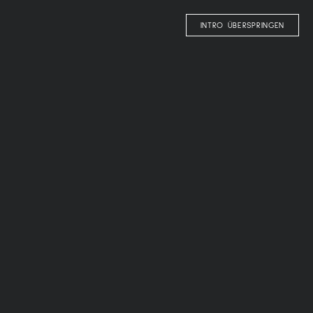
DE
INTRO ÜBERSPRINGEN
HOME
/
COMFY
/
ZIMMER & SUITEN
OLANGERHOF
oh, so
COMFY
ZIMMER & SUITEN
BUCHEN
ANFRAGEN
ANGEBOTE