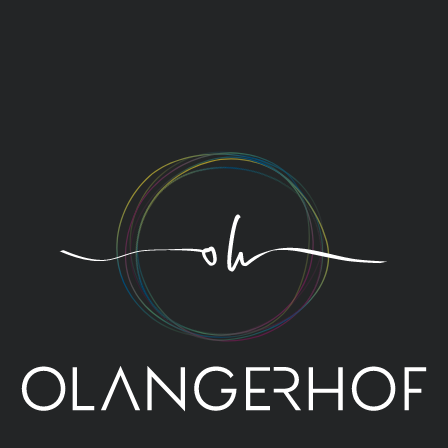
bestätigen, bitten wir dich um ein Angeld in Höhe
von 30 % deines Aufenthalts.
Wie sehen die
Stornokonditionen im Fall einer
Stornierung
aus?
Bis 30 Tage vor Anreise: Stornokosten in Höhe von
40 % des gebuchten Aufenthalts
Bis 14 Tage vor Anreise: Stornokosten in Höhe von
60 % des gebuchten Aufenthalts
Bis 7 Tage vor Anreise: Stornokosten in Höhe von
80 % des gebuchten Aufenthalts