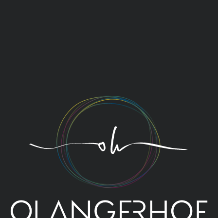
gestattet. Wir bitten dich deshalb, deinen
Hund
während der Mahlzeiten im Zimmer
zu lassen.
Vielen Dank für dein Verständnis!
Wie hoch das
Angeld
ist? Um deine Buchung zu
bestätigen, bitten wir dich um ein Angeld in Höhe
von 30 % deines Aufenthalts.
Wie sehen die
Stornokonditionen im Fall einer
Stornierung
aus?
Bis 30 Tage vor Anreise: Stornokosten in Höhe von
40 % des gebuchten Aufenthalts
Bis 14 Tage vor Anreise: Stornokosten in Höhe von
60 % des gebuchten Aufenthalts
Bis 7 Tage vor Anreise: Stornokosten in Höhe von
80 % des gebuchten Aufenthalts