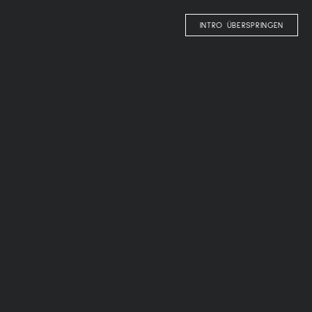
DE
INTRO ÜBERSPRINGEN
HOME
/
COMFY
/
ZIMMER & SUITEN
OLANGERHOF
oh, so
COMFY
ZIMMER & SUITEN
BUCHEN
ANFRAGEN
ANGEBOTE